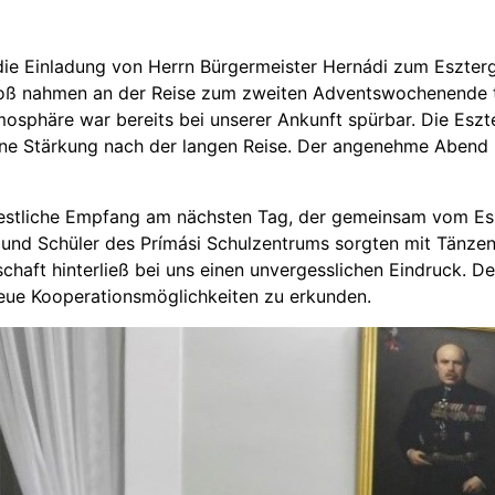
die Einladung von Herrn Bürgermeister Hernádi zum Eszterg
Ruoß nahmen an der Reise zum zweiten Adventswochenende te
tmosphäre war bereits bei unserer Ankunft spürbar. Die Es
e Stärkung nach der langen Reise. Der angenehme Abend m
festliche Empfang am nächsten Tag, der gemeinsam vom Es
 und Schüler des Prímási Schulzentrums sorgten mit Tänze
haft hinterließ bei uns einen unvergesslichen Eindruck. D
neue Kooperationsmöglichkeiten zu erkunden.