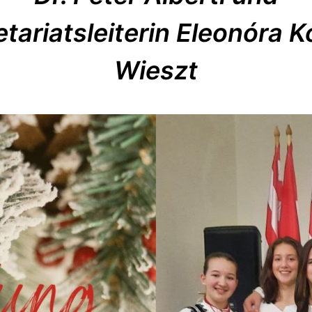
etariatsleiterin Eleonóra K
Wieszt