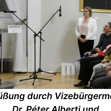
üßung durch Vizebürgerme
Dr. Péter Alberti und