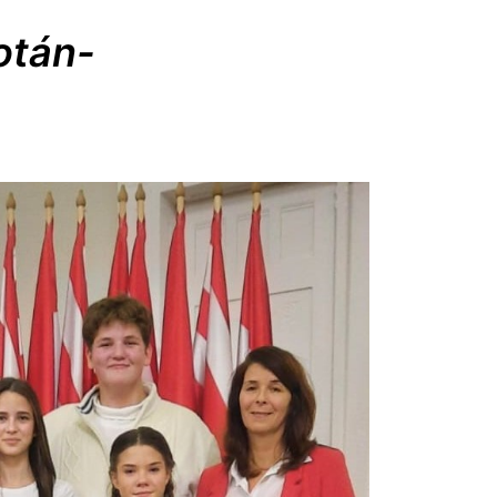
otán-